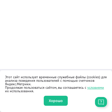
Этот сайт использует временные служебные файлы (cookies) для
Контакты
Общественная приёмная
анализа поведения пользователей с помощью счетчиков
Реквизиты
Правила продажи товаров
Яндекс.Метрики.
Продолжая пользоваться сайтом, вы соглашаетесь с
условиями
Как купить
Оферта
их использования.
Хорошо
Приложение