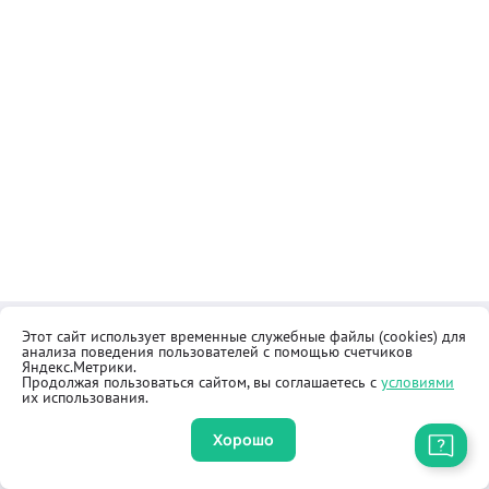
Этот сайт использует временные служебные файлы (cookies) для
Контакты
Общественная приёмная
анализа поведения пользователей с помощью счетчиков
Реквизиты
Правила продажи товаров
Яндекс.Метрики.
Продолжая пользоваться сайтом, вы соглашаетесь с
условиями
Как купить
Оферта
их использования.
Хорошо
Приложение