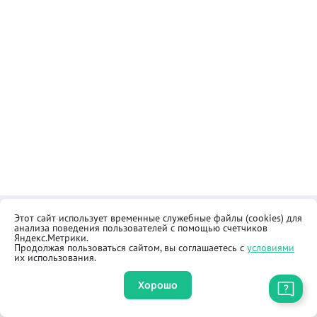
Этот сайт использует временные служебные файлы (cookies) для
Контакты
Общественная приёмная
анализа поведения пользователей с помощью счетчиков
Реквизиты
Правила продажи товаров
Яндекс.Метрики.
Продолжая пользоваться сайтом, вы соглашаетесь с
условиями
Как купить
Оферта
их использования.
Хорошо
Приложение