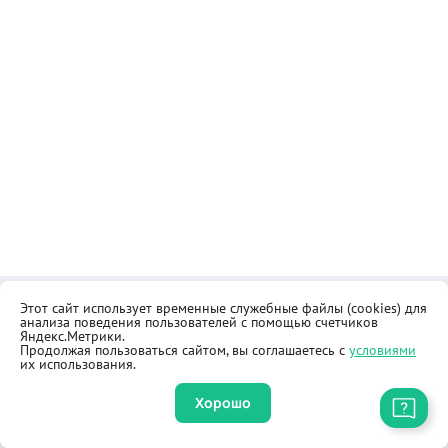
Этот сайт использует временные служебные файлы (cookies) для
Контакты
Общественная приёмная
анализа поведения пользователей с помощью счетчиков
Реквизиты
Правила продажи товаров
Яндекс.Метрики.
Продолжая пользоваться сайтом, вы соглашаетесь с
условиями
Как купить
Оферта
их использования.
Хорошо
Приложение