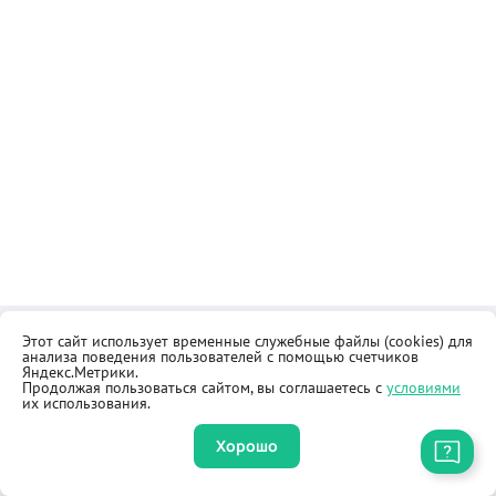
Этот сайт использует временные служебные файлы (cookies) для
Контакты
Общественная приёмная
анализа поведения пользователей с помощью счетчиков
Реквизиты
Правила продажи товаров
Яндекс.Метрики.
Продолжая пользоваться сайтом, вы соглашаетесь с
условиями
Как купить
Оферта
их использования.
Хорошо
Приложение