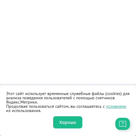
Этот сайт использует временные служебные файлы (cookies) для
Контакты
Общественная приёмная
анализа поведения пользователей с помощью счетчиков
Реквизиты
Правила продажи товаров
Яндекс.Метрики.
Продолжая пользоваться сайтом, вы соглашаетесь с
условиями
Как купить
Оферта
их использования.
Хорошо
Приложение