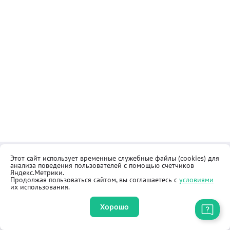
Этот сайт использует временные служебные файлы (cookies) для
Контакты
Общественная приёмная
анализа поведения пользователей с помощью счетчиков
Реквизиты
Правила продажи товаров
Яндекс.Метрики.
Продолжая пользоваться сайтом, вы соглашаетесь с
условиями
Как купить
Оферта
их использования.
Хорошо
Приложение