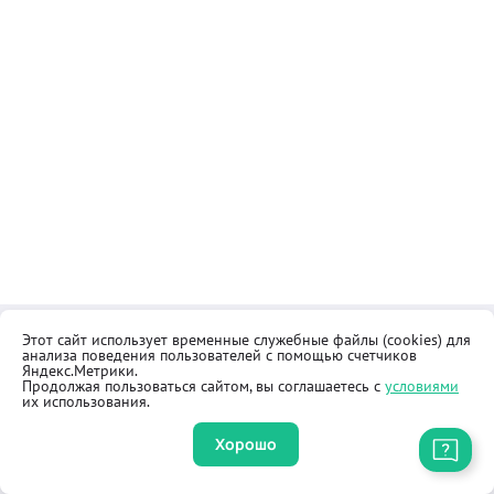
Этот сайт использует временные служебные файлы (cookies) для
Контакты
Общественная приёмная
анализа поведения пользователей с помощью счетчиков
Реквизиты
Правила продажи товаров
Яндекс.Метрики.
Продолжая пользоваться сайтом, вы соглашаетесь с
условиями
Как купить
Оферта
их использования.
Хорошо
Приложение