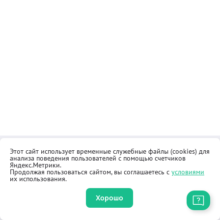
Этот сайт использует временные служебные файлы (cookies) для
Контакты
Общественная приёмная
анализа поведения пользователей с помощью счетчиков
Реквизиты
Правила продажи товаров
Яндекс.Метрики.
Продолжая пользоваться сайтом, вы соглашаетесь с
условиями
Как купить
Оферта
их использования.
Хорошо
Приложение