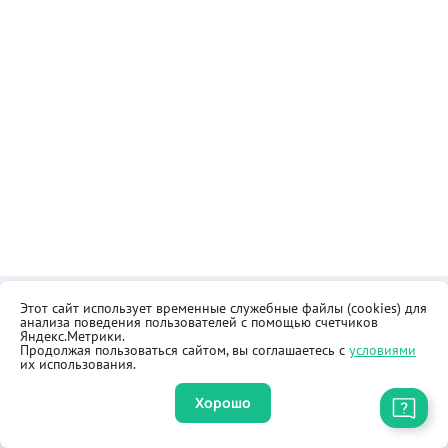
Этот сайт использует временные служебные файлы (cookies) для
Контакты
Общественная приёмная
анализа поведения пользователей с помощью счетчиков
Реквизиты
Правила продажи товаров
Яндекс.Метрики.
Продолжая пользоваться сайтом, вы соглашаетесь с
условиями
Как купить
Оферта
их использования.
Хорошо
Приложение