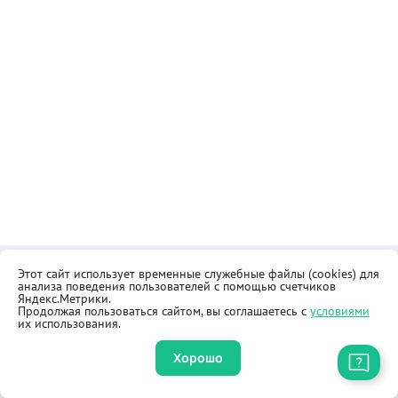
Этот сайт использует временные служебные файлы (cookies) для
Контакты
Общественная приёмная
анализа поведения пользователей с помощью счетчиков
Реквизиты
Правила продажи товаров
Яндекс.Метрики.
Продолжая пользоваться сайтом, вы соглашаетесь с
условиями
Как купить
Оферта
их использования.
Хорошо
Приложение