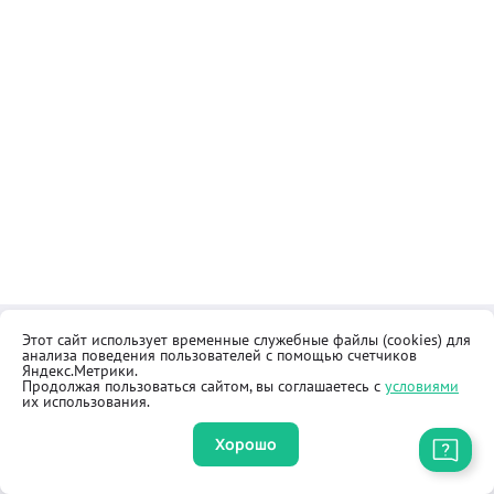
Этот сайт использует временные служебные файлы (cookies) для
Контакты
Общественная приёмная
анализа поведения пользователей с помощью счетчиков
Реквизиты
Правила продажи товаров
Яндекс.Метрики.
Продолжая пользоваться сайтом, вы соглашаетесь с
условиями
Как купить
Оферта
их использования.
Хорошо
Приложение