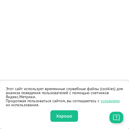
Этот сайт использует временные служебные файлы (cookies) для
Контакты
Общественная приёмная
анализа поведения пользователей с помощью счетчиков
Реквизиты
Правила продажи товаров
Яндекс.Метрики.
Продолжая пользоваться сайтом, вы соглашаетесь с
условиями
Как купить
Оферта
их использования.
Хорошо
Приложение