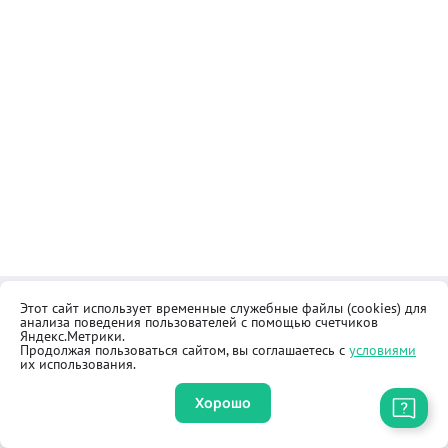
Этот сайт использует временные служебные файлы (cookies) для
Контакты
Общественная приёмная
анализа поведения пользователей с помощью счетчиков
Реквизиты
Правила продажи товаров
Яндекс.Метрики.
Продолжая пользоваться сайтом, вы соглашаетесь с
условиями
Как купить
Оферта
их использования.
Хорошо
Приложение