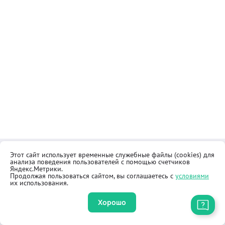
Этот сайт использует временные служебные файлы (cookies) для
Контакты
Общественная приёмная
анализа поведения пользователей с помощью счетчиков
Реквизиты
Правила продажи товаров
Яндекс.Метрики.
Продолжая пользоваться сайтом, вы соглашаетесь с
условиями
Как купить
Оферта
их использования.
Хорошо
Приложение