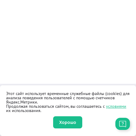
Этот сайт использует временные служебные файлы (cookies) для
Контакты
Общественная приёмная
анализа поведения пользователей с помощью счетчиков
Реквизиты
Правила продажи товаров
Яндекс.Метрики.
Продолжая пользоваться сайтом, вы соглашаетесь с
условиями
Как купить
Оферта
их использования.
Хорошо
Приложение