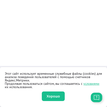
Этот сайт использует временные служебные файлы (cookies) для
Контакты
Общественная приёмная
анализа поведения пользователей с помощью счетчиков
Реквизиты
Правила продажи товаров
Яндекс.Метрики.
Продолжая пользоваться сайтом, вы соглашаетесь с
условиями
Как купить
Оферта
их использования.
Хорошо
Приложение