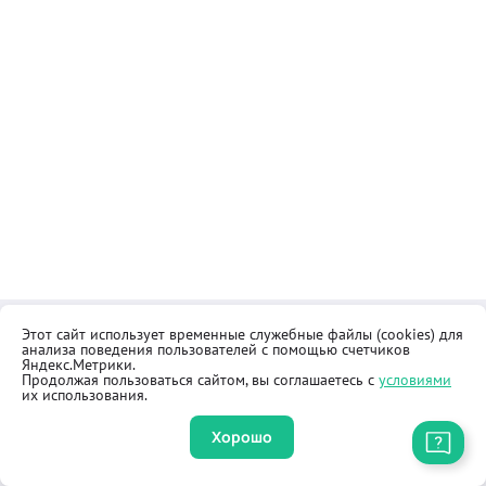
Этот сайт использует временные служебные файлы (cookies) для
Контакты
Общественная приёмная
анализа поведения пользователей с помощью счетчиков
Реквизиты
Правила продажи товаров
Яндекс.Метрики.
Продолжая пользоваться сайтом, вы соглашаетесь с
условиями
Как купить
Оферта
их использования.
Хорошо
Приложение