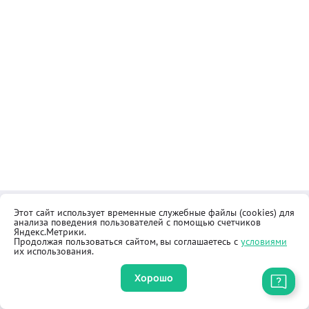
Этот сайт использует временные служебные файлы (cookies) для
Контакты
Общественная приёмная
анализа поведения пользователей с помощью счетчиков
Реквизиты
Правила продажи товаров
Яндекс.Метрики.
Продолжая пользоваться сайтом, вы соглашаетесь с
условиями
Как купить
Оферта
их использования.
Хорошо
Приложение