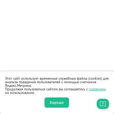
Этот сайт использует временные служебные файлы (cookies) для
Контакты
Общественная приёмная
анализа поведения пользователей с помощью счетчиков
Реквизиты
Правила продажи товаров
Яндекс.Метрики.
Продолжая пользоваться сайтом, вы соглашаетесь с
условиями
Как купить
Оферта
их использования.
Хорошо
Приложение