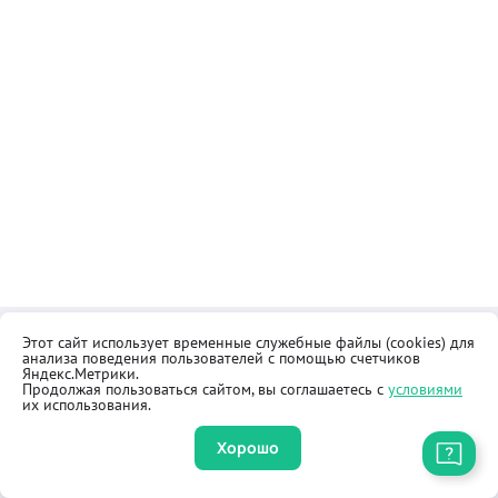
Этот сайт использует временные служебные файлы (cookies) для
Контакты
Общественная приёмная
анализа поведения пользователей с помощью счетчиков
Реквизиты
Правила продажи товаров
Яндекс.Метрики.
Продолжая пользоваться сайтом, вы соглашаетесь с
условиями
Как купить
Оферта
их использования.
Хорошо
Приложение