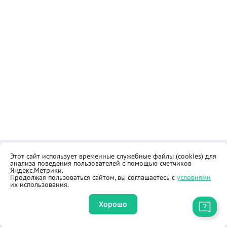
Этот сайт использует временные служебные файлы (cookies) для
Контакты
Общественная приёмная
анализа поведения пользователей с помощью счетчиков
Реквизиты
Правила продажи товаров
Яндекс.Метрики.
Продолжая пользоваться сайтом, вы соглашаетесь с
условиями
Как купить
Оферта
их использования.
Хорошо
Приложение