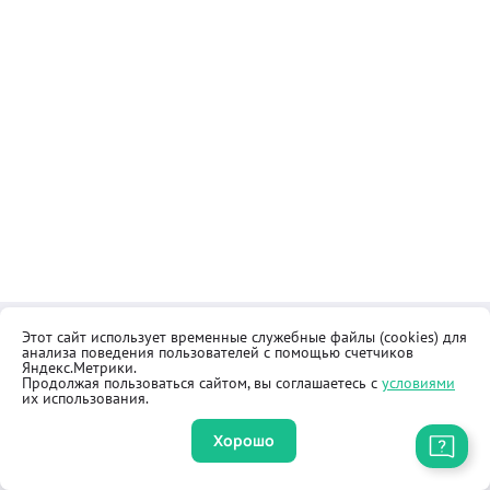
Этот сайт использует временные служебные файлы (cookies) для
Контакты
Общественная приёмная
анализа поведения пользователей с помощью счетчиков
Реквизиты
Правила продажи товаров
Яндекс.Метрики.
Продолжая пользоваться сайтом, вы соглашаетесь с
условиями
Как купить
Оферта
их использования.
Хорошо
Приложение