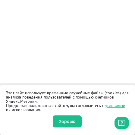
Этот сайт использует временные служебные файлы (cookies) для
Контакты
Общественная приёмная
анализа поведения пользователей с помощью счетчиков
Реквизиты
Правила продажи товаров
Яндекс.Метрики.
Продолжая пользоваться сайтом, вы соглашаетесь с
условиями
Как купить
Оферта
их использования.
Хорошо
Приложение