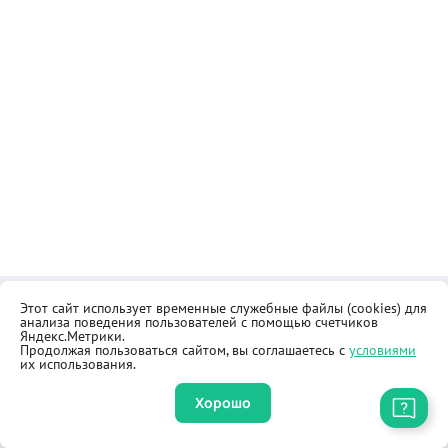
Этот сайт использует временные служебные файлы (cookies) для
Контакты
Общественная приёмная
анализа поведения пользователей с помощью счетчиков
Реквизиты
Правила продажи товаров
Яндекс.Метрики.
Продолжая пользоваться сайтом, вы соглашаетесь с
условиями
Как купить
Оферта
их использования.
Хорошо
Приложение