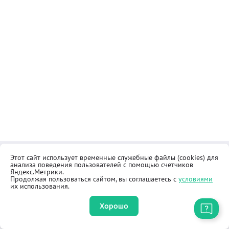
Этот сайт использует временные служебные файлы (cookies) для
Контакты
Общественная приёмная
анализа поведения пользователей с помощью счетчиков
Реквизиты
Правила продажи товаров
Яндекс.Метрики.
Продолжая пользоваться сайтом, вы соглашаетесь с
условиями
Как купить
Оферта
их использования.
Хорошо
Приложение