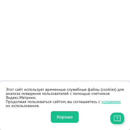
Этот сайт использует временные служебные файлы (cookies) для
Контакты
Общественная приёмная
анализа поведения пользователей с помощью счетчиков
Реквизиты
Правила продажи товаров
Яндекс.Метрики.
Продолжая пользоваться сайтом, вы соглашаетесь с
условиями
Как купить
Оферта
их использования.
Хорошо
Приложение