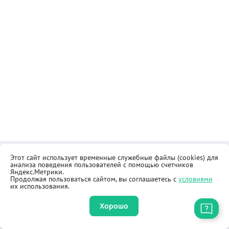
Этот сайт использует временные служебные файлы (cookies) для
Контакты
Общественная приёмная
анализа поведения пользователей с помощью счетчиков
Реквизиты
Правила продажи товаров
Яндекс.Метрики.
Продолжая пользоваться сайтом, вы соглашаетесь с
условиями
Как купить
Оферта
их использования.
Хорошо
Приложение