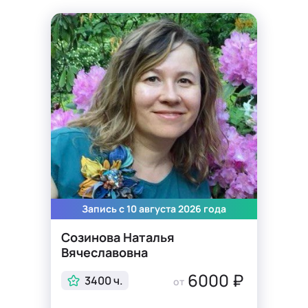
проблемы беспокоят человека изнутри – в его жилище и
в его образе будет дисгармония и беспорядок.
Как сказал А.П. Чехов «В человеке всё должно быть
прекрасно и лицо и одежда и душа и мысли».
Запись с 10 августа 2026 года
Созинова Наталья
Вячеславовна
6000 ₽
3400 ч.
от