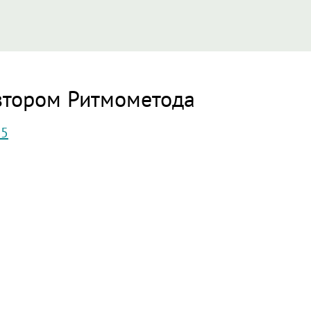
втором Ритмометода
25