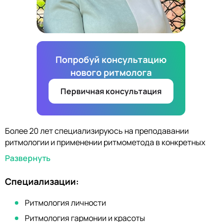
Попробуй консультацию
нового ритмолога
Первичная консультация
Более 20 лет специализируюсь на преподавании
ритмологии и применении ритмометода в конкретных
ситуациях. Разрабатываю индивидуально углубленные
Развернуть
линии работы, в том числе составляю универсальные
программы ритмологического порядка, где предмет
Специализации:
исследований - собственная жизнь клиента. Изучаю
ритмометод более 30 лет.
Ритмология личности
Ритмология гармонии и красоты